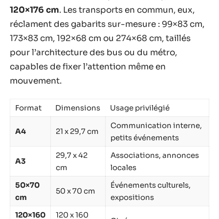
120×176 cm
. Les transports en commun, eux,
réclament des gabarits sur-mesure : 99×83 cm,
173×83 cm, 192×68 cm ou 274×68 cm, taillés
pour l’architecture des bus ou du métro,
capables de fixer l’attention même en
mouvement.
Format
Dimensions
Usage privilégié
Communication interne,
A4
21 x 29,7 cm
petits événements
29,7 x 42
Associations, annonces
A3
cm
locales
50×70
Événements culturels,
50 x 70 cm
cm
expositions
120×160
120 x 160