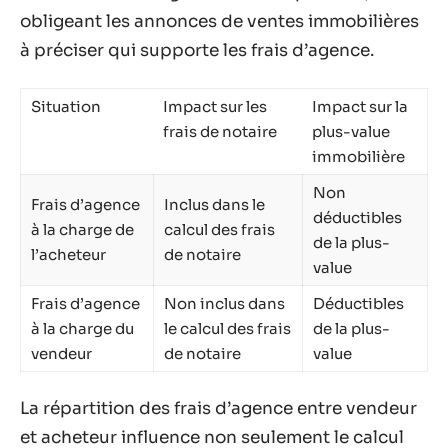
obligeant les annonces de ventes immobilières
à préciser qui supporte les frais d’agence.
Situation
Impact sur les
Impact sur la
frais de notaire
plus-value
immobilière
Non
Frais d’agence
Inclus dans le
déductibles
à la charge de
calcul des frais
de la plus-
l’acheteur
de notaire
value
Frais d’agence
Non inclus dans
Déductibles
à la charge du
le calcul des frais
de la plus-
vendeur
de notaire
value
La répartition des frais d’agence entre vendeur
et acheteur influence non seulement le calcul