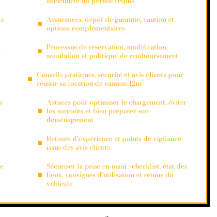
ancienneté du permis requis
ts
Assurances, dépôt de garantie, caution et
options complémentaires
,
Processus de réservation, modification,
annulation et politique de remboursement
Conseils pratiques, sécurité et avis clients pour
réussir sa location de camion 12m³
s
Astuces pour optimiser le chargement, éviter
les surcoûts et bien préparer son
déménagement
Retours d’expérience et points de vigilance
issus des avis clients
ée
Sécuriser la prise en main : checklist, état des
lieux, consignes d’utilisation et retour du
véhicule