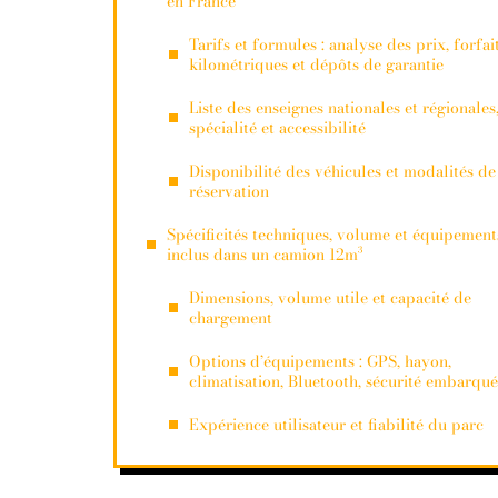
en France
Tarifs et formules : analyse des prix, forfai
kilométriques et dépôts de garantie
Liste des enseignes nationales et régionales
spécialité et accessibilité
Disponibilité des véhicules et modalités de
réservation
Spécificités techniques, volume et équipement
inclus dans un camion 12m³
Dimensions, volume utile et capacité de
chargement
Options d’équipements : GPS, hayon,
climatisation, Bluetooth, sécurité embarqu
Expérience utilisateur et fiabilité du parc