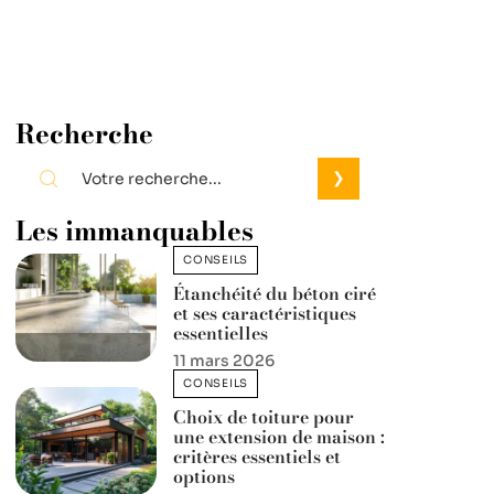
Recherche
Les immanquables
CONSEILS
Étanchéité du béton ciré
et ses caractéristiques
essentielles
11 mars 2026
CONSEILS
Choix de toiture pour
une extension de maison :
critères essentiels et
options