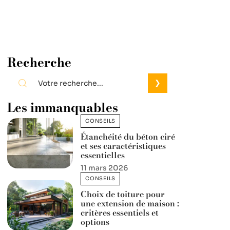
Recherche
Les immanquables
CONSEILS
Étanchéité du béton ciré
et ses caractéristiques
essentielles
11 mars 2026
CONSEILS
Choix de toiture pour
une extension de maison :
critères essentiels et
options