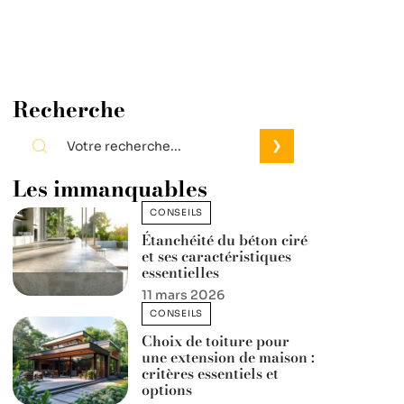
Recherche
Les immanquables
CONSEILS
Étanchéité du béton ciré
et ses caractéristiques
essentielles
11 mars 2026
CONSEILS
Choix de toiture pour
une extension de maison :
critères essentiels et
options